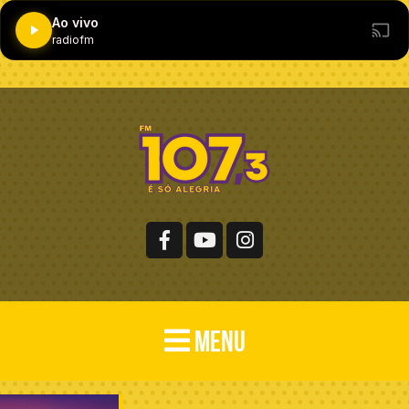
Ao vivo
radiofm
MENU