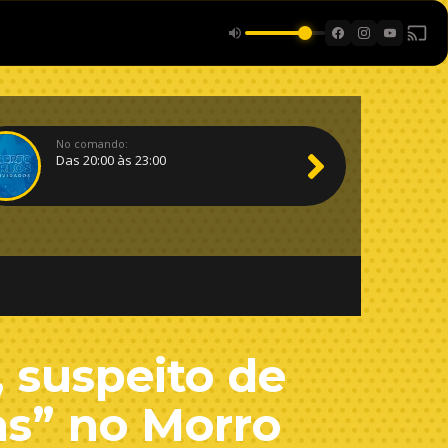
No comando:
Das 20:00 às 23:00
 suspeito de
as” no Morro