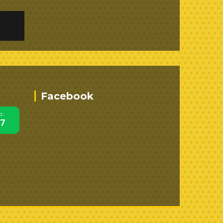
Facebook
p:
67