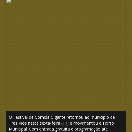
O Festival de Comida Gigante retornou ao município de
Três Rios nesta sexta-feira (17) e movimentou o Horto
Municipal. Com entrada gratuita e programação até